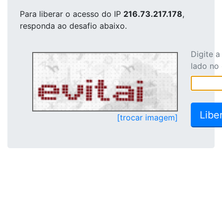
Para liberar o acesso
do IP
216.73.217.178
,
responda ao desafio abaixo.
Digite 
lado no
[trocar imagem]